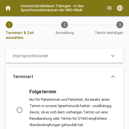
Aktueller Schritt: Terminart & Zeit auswählen
Universitätsklinikum Tübingen - in den 
home
language
DE
Sprechstundenräumen der HNO-Klinik
1
2
3
Terminart & Zeit
Anmeldung
Termin bestätigen
auswählen
keyboard_arrow_down
Impfsprechstunde
keyboard_arrow_down
Terminart
Terminart
Folgetermin
Nur für Patientinnen und Patienten, die bereits einen
Termin in unserer Sprechstunde hatten - unabhängig
radio_button_unchecked
davon, ob es sich beim vorherigen Termin um eine
Reiseberatung oder Termin für STIKO-empfohlene
Standardimpfungen gehandelt hat.