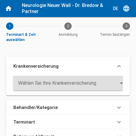
Aktueller Schritt: Terminart & Zeit auswählen
Neurologie Neuer Wall - Dr. Bredow & 
home
language
DE
Partner
1
2
3
Terminart & Zeit
Anmeldung
Termin bestätigen
auswählen
keyboard_arrow_down
Krankenversicherung
arrow_drop_down
Wählen Sie Ihre Krankenversicherung
keyboard_arrow_down
Behandler/Kategorie
keyboard_arrow_down
Terminart