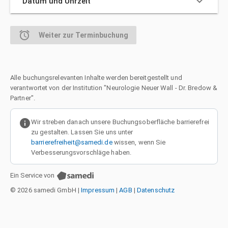
keyboard_arrow_down
Datum und Uhrzeit
alarm
Weiter zur Terminbuchung
Alle buchungsrelevanten Inhalte werden bereitgestellt und
verantwortet von der Institution "Neurologie Neuer Wall - Dr. Bredow &
Partner".
info
Wir streben danach unsere Buchungsoberfläche barrierefrei
zu gestalten. Lassen Sie uns unter
barrierefreiheit@samedi.de
wissen, wenn Sie
Verbesserungsvorschläge haben.
Ein Service von
© 2026 samedi GmbH
|
Impressum
|
AGB
|
Datenschutz