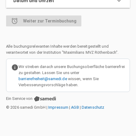
keyboard_arrow_down
Datum und Uhrzeit
alarm
Weiter zur Terminbuchung
Alle buchungsrelevanten Inhalte werden bereitgestellt und
verantwortet von der Institution "Maximilians MVZ Röthenbach".
info
Wir streben danach unsere Buchungsoberfläche barrierefrei
zu gestalten. Lassen Sie uns unter
barrierefreiheit@samedi.de
wissen, wenn Sie
Verbesserungsvorschläge haben.
Ein Service von
© 2026 samedi GmbH
|
Impressum
|
AGB
|
Datenschutz