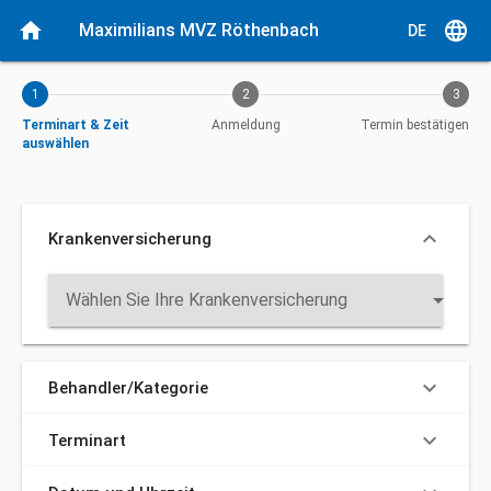
Aktueller Schritt: Terminart & Zeit auswählen
home
language
Maximilians MVZ Röthenbach
DE
1
2
3
Terminart & Zeit
Anmeldung
Termin bestätigen
auswählen
keyboard_arrow_down
Krankenversicherung
arrow_drop_down
Wählen Sie Ihre Krankenversicherung
keyboard_arrow_down
Behandler/Kategorie
keyboard_arrow_down
Terminart