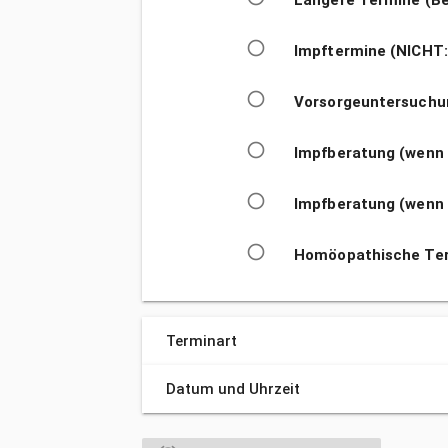
Längere Termine (Be
radio_button_unchecked
Impftermine (NICHT:
radio_button_unchecked
Vorsorgeuntersuchu
radio_button_unchecked
Impfberatung (wenn S
radio_button_unchecked
Impfberatung (wenn S
radio_button_unchecked
Homöopathische Te
Terminart
Datum und Uhrzeit