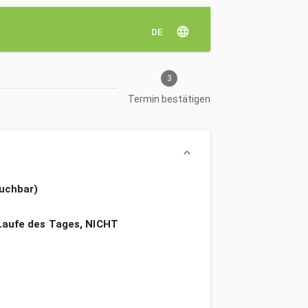
language
DE
3
Termin bestätigen
keyboard_arrow_down
buchbar)
Laufe des Tages, NICHT