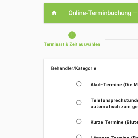
Aktueller Schritt: Terminart & Zeit auswählen
Online-Terminbuchung 
home
1
Terminart & Zeit auswählen
Behandler/Kategorie
Behandler/Kategorie
radio_button_unchecked
Akut-Termine (Die Me
Telefonsprechstunde
radio_button_unchecked
automatisch zum ge
radio_button_unchecked
Kurze Termine (Blute
radio_button_unchecked