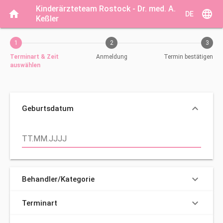
Aktueller Schritt: Terminart & Zeit auswählen
Kinderärzteteam Rostock - Dr. med. A. 
home
language
DE
Keßler
1
2
3
Terminart & Zeit
Anmeldung
Termin bestätigen
auswählen
keyboard_arrow_down
Geburtsdatum
Geben Sie Ihr Geburtsdatum an. Zum Beispiel 31.01.2020.
keyboard_arrow_down
Behandler/Kategorie
keyboard_arrow_down
Terminart