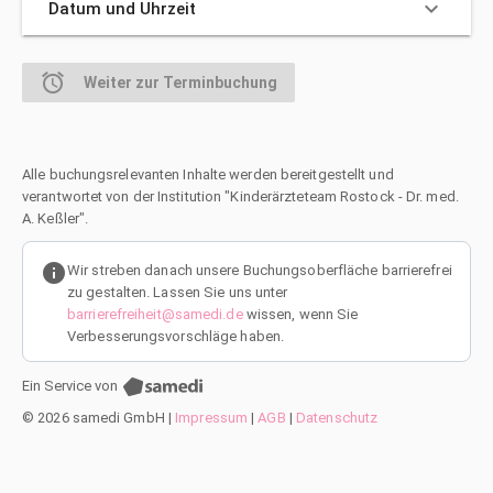
keyboard_arrow_down
Datum und Uhrzeit
alarm
Weiter zur Terminbuchung
Alle buchungsrelevanten Inhalte werden bereitgestellt und
verantwortet von der Institution "Kinderärzteteam Rostock - Dr. med.
A. Keßler".
info
Wir streben danach unsere Buchungsoberfläche barrierefrei
zu gestalten. Lassen Sie uns unter
barrierefreiheit@samedi.de
wissen, wenn Sie
Verbesserungsvorschläge haben.
Ein Service von
© 2026 samedi GmbH
|
Impressum
|
AGB
|
Datenschutz