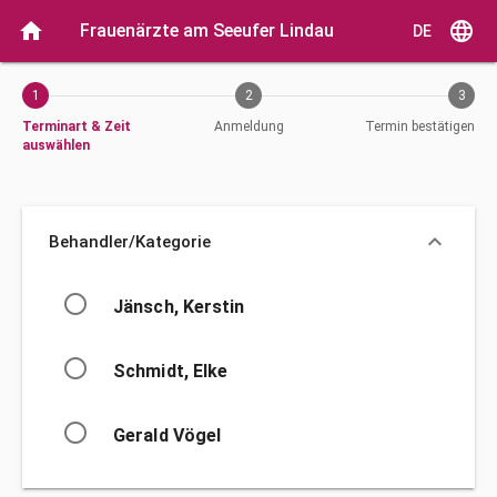
Aktueller Schritt: Terminart & Zeit auswählen
home
language
Frauenärzte am Seeufer Lindau
DE
1
2
3
Terminart & Zeit
Anmeldung
Termin bestätigen
auswählen
keyboard_arrow_down
Behandler/Kategorie
Behandler/Kategorie
radio_button_unchecked
Jänsch, Kerstin
radio_button_unchecked
Schmidt, Elke
radio_button_unchecked
Gerald Vögel