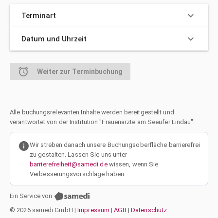
keyboard_arrow_down
Terminart
keyboard_arrow_down
Datum und Uhrzeit
alarm
Weiter zur Terminbuchung
Alle buchungsrelevanten Inhalte werden bereitgestellt und
verantwortet von der Institution "Frauenärzte am Seeufer Lindau".
info
Wir streben danach unsere Buchungsoberfläche barrierefrei
zu gestalten. Lassen Sie uns unter
barrierefreiheit@samedi.de
wissen, wenn Sie
Verbesserungsvorschläge haben.
Ein Service von
© 2026 samedi GmbH
|
Impressum
|
AGB
|
Datenschutz