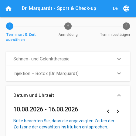
Aktueller Schritt: Terminart & Zeit auswählen
home
language
Dr. Marquardt - Sport & Check-up
DE
1
2
3
Terminart & Zeit
Anmeldung
Termin bestätigen
auswählen
keyboard_arrow_down
Sehnen- und Gelenktherapie
keyboard_arrow_down
Injektion – Botox (Dr. Marquardt)
keyboard_arrow_down
Datum und Uhrzeit
10.08.2026 - 16.08.2026
Vorherige Woc
Nächste W
navigate_before
navigate_next
Bitte beachten Sie, dass die angezeigten Zeiten der
Zeitzone der gewählten Institution entsprechen.