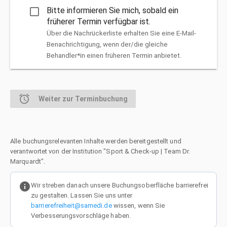
check_box_outline_blank
Bitte informieren Sie mich, sobald ein
früherer Termin verfügbar ist.
Über die Nachrückerliste erhalten Sie eine E-Mail-
Benachrichtigung, wenn der/die gleiche
Behandler*in einen früheren Termin anbietet.
alarm
Weiter zur Terminbuchung
Alle buchungsrelevanten Inhalte werden bereitgestellt und
verantwortet von der Institution "Sport & Check-up | Team Dr.
Marquardt".
info
Wir streben danach unsere Buchungsoberfläche barrierefrei
zu gestalten. Lassen Sie uns unter
barrierefreiheit@samedi.de
wissen, wenn Sie
Verbesserungsvorschläge haben.