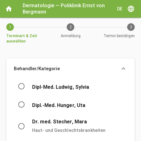
Aktueller Schritt: Terminart & Zeit auswählen
Dermatologie — Poliklinik Ernst von 
home
language
DE
Bergmann
1
2
3
Terminart & Zeit
Anmeldung
Termin bestätigen
auswählen
keyboard_arrow_down
Behandler/Kategorie
Behandler/Kategorie
radio_button_unchecked
Dipl-Med. Ludwig, Sylvia
radio_button_unchecked
Dipl.-Med. Hunger, Uta
Dr. med. Stecher, Mara
radio_button_unchecked
Haut- und Geschlechtskrankheiten