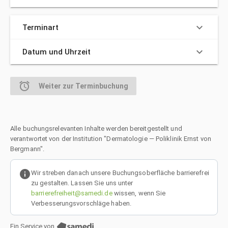
keyboard_arrow_down
Terminart
keyboard_arrow_down
Datum und Uhrzeit
alarm
Weiter zur Terminbuchung
Alle buchungsrelevanten Inhalte werden bereitgestellt und
verantwortet von der Institution "Dermatologie — Poliklinik Ernst von
Bergmann".
info
Wir streben danach unsere Buchungsoberfläche barrierefrei
zu gestalten. Lassen Sie uns unter
barrierefreiheit@samedi.de
wissen, wenn Sie
Verbesserungsvorschläge haben.
Ein Service von