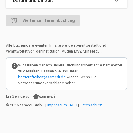
keyboard_arrow_down
Datum und Uhrzeit
alarm
Weiter zur Terminbuchung
Alle buchungsrelevanten Inhalte werden bereitgestellt und
verantwortet von der Institution "Augen MVZ Mihaescu".
info
Wir streben danach unsere Buchungsoberfläche barrierefrei
zu gestalten. Lassen Sie uns unter
barrierefreiheit@samedi.de
wissen, wenn Sie
Verbesserungsvorschläge haben.
Ein Service von
© 2026 samedi GmbH
|
Impressum
|
AGB
|
Datenschutz