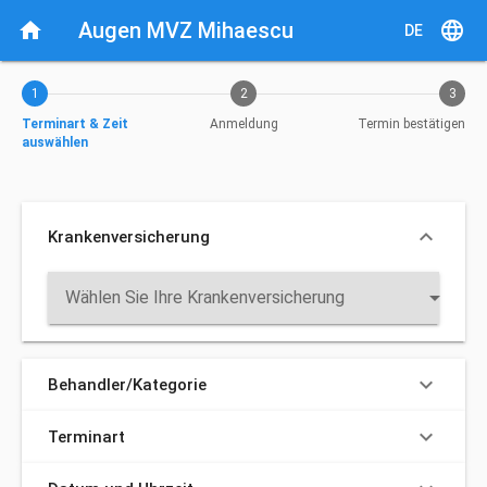
Aktueller Schritt: Terminart & Zeit auswählen
home
Augen MVZ Mihaescu
language
DE
1
2
3
Terminart & Zeit
Anmeldung
Termin bestätigen
auswählen
keyboard_arrow_down
Krankenversicherung
arrow_drop_down
Wählen Sie Ihre Krankenversicherung
keyboard_arrow_down
Behandler/Kategorie
keyboard_arrow_down
Terminart