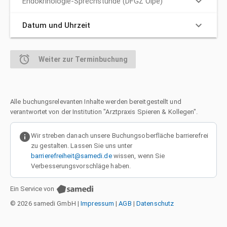
keyboard_arrow_down
Endokrinologie-Sprechstunde (DFGZ Olpe)
keyboard_arrow_down
Datum und Uhrzeit
alarm
Weiter zur Terminbuchung
Alle buchungsrelevanten Inhalte werden bereitgestellt und
verantwortet von der Institution "Arztpraxis Spieren & Kollegen".
info
Wir streben danach unsere Buchungsoberfläche barrierefrei
zu gestalten. Lassen Sie uns unter
barrierefreiheit@samedi.de
wissen, wenn Sie
Verbesserungsvorschläge haben.
Ein Service von
© 2026 samedi GmbH
|
Impressum
|
AGB
|
Datenschutz