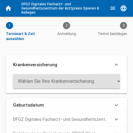
Aktueller Schritt: Terminart & Zeit auswählen
DFGZ Digitales Facharzt- und 
home
language
DE
Gesundheitszentrum der Arztpraxis Spieren & 
Kollegen
1
2
3
Terminart & Zeit
Anmeldung
Termin bestätigen
auswählen
keyboard_arrow_down
Krankenversicherung
arrow_drop_down
Wählen Sie Ihre Krankenversicherung
keyboard_arrow_down
Geburtsdatum
keyboard_arrow_down
DFGZ Digitales Facharzt- und Gesundheitszentrum (Olpe)