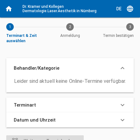
Aktueller Schritt: Terminart & Zeit auswählen
Dr. Kramer und Kollegen 
home
language
DE
Dermatologie.Laser.Aesthetik in Nürnberg
1
2
3
Terminart & Zeit
Anmeldung
Termin bestätigen
auswählen
keyboard_arrow_down
Behandler/Kategorie
Leider sind aktuell keine Online-Termine verfügbar.
Behandler/Kategorie
keyboard_arrow_down
Terminart
keyboard_arrow_down
Datum und Uhrzeit