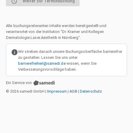
alarm
Weiter zur Terminbuchung
Alle buchungsrelevanten Inhalte werden bereitgestellt und
verantwortet von der Institution "Dr. Kramer und Kollegen
Dermatologie.Laser.Aesthetik in Nürnberg".
info
Wir streben danach unsere Buchungsoberfläche barrierefrei
zu gestalten. Lassen Sie uns unter
barrierefreiheit@samedi.de
wissen, wenn Sie
Verbesserungsvorschläge haben.
Ein Service von
© 2026 samedi GmbH
|
Impressum
|
AGB
|
Datenschutz