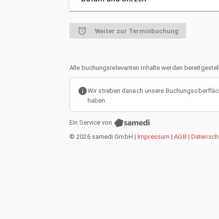
alarm
Weiter zur Terminbuchung
Alle buchungsrelevanten Inhalte werden bereitgestel
info
Wir streben danach unsere Buchungsoberfläche
haben.
Ein Service von
© 2026 samedi GmbH
|
Impressum
|
AGB
|
Datensch