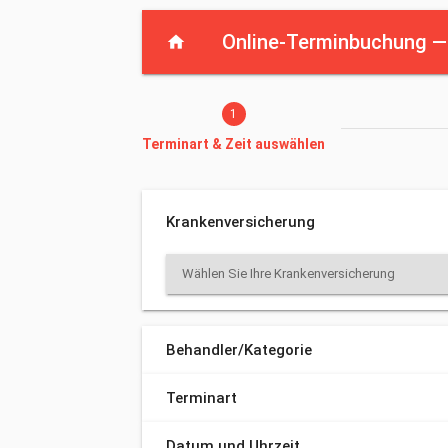
Aktueller Schritt: Terminart & Zeit auswählen
Online-Terminbuchung 
home
Nina Fouquet
1
Terminart & Zeit auswählen
Krankenversicherung
Wählen Sie Ihre Krankenversicherung
Behandler/Kategorie
Terminart
Datum und Uhrzeit