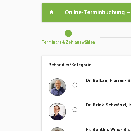
Aktueller Schritt: Terminart & Zeit auswählen
Online-Terminbuchung 
home
1
Terminart & Zeit auswählen
Behandler/Kategorie
Behandler/Kategorie
Dr. Balkau, Florian-
radio_button_unchecked
Dr. Brink-Schwänzl, 
radio_button_unchecked
Fr. Bentlin, Wilja- B