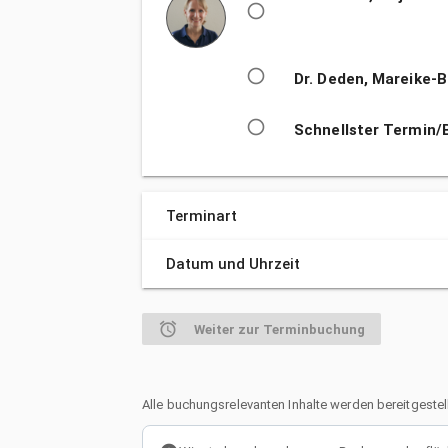
radio_button_unchecked
radio_button_unchecked
Dr. Deden, Mareike-B
radio_button_unchecked
Schnellster Termin/
Terminart
Datum und Uhrzeit
alarm
Weiter zur Terminbuchung
Alle buchungsrelevanten Inhalte werden bereitgestell